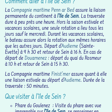
Comment aller à l’île de Sein ?
La
Compagnie maritime Penn ar Bed
assure la liaison
permanente du continent à
l'île de Sein
. La traversée
dure à peu près une heure. Hors la saison estivale et
vacances scolaires, une seule rotation a lieu tous les
jours sauf le mercredi. Durant les vacances scolaires,
le bateau assure alors la rotation aux mêmes horaires
que les autres jours. Départ d'
Audierne
(Sainte-
Evette) à 9 h 30 et retour de Sein à 16 h. En cas de
départ de
Douarnenez
: départ du quai du Rosmeur
à 10 h et retour de Sein à 15 h 30.
La Compagnie maritime
Finist'mer
assure quant à elle
une liaison estivale au départ d'
Audierne
. Durée de la
traversée : 50 minutes.
Que visiter à l’île de Sein ?
Phare du Goulenez : Visite du phare avec vue