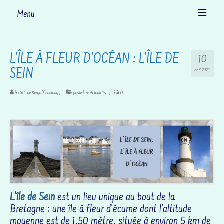
Menu
Accueil
L’ÎLE À FLEUR D’OCÉAN : L’ÎLE DE
10
Le gîte
SEIN
SEP 2024
Découvrir Loctudy
by
Gîte de Kergoff Loctudy
|
posted in:
Actualités
|
0
… et ses environs
Activités
Tarifs et disponibilités
Nous contacter
L’île de Sein
est un lieu unique au bout de la
Actualités
Bretagne : une île à fleur d’écume dont l’altitude
moyenne est de 1,50 mètre, située à environ 5 km de