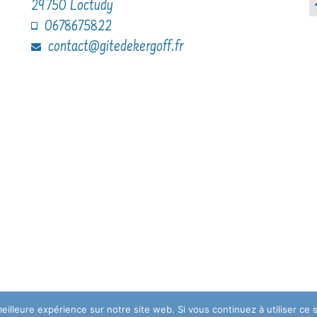
29750 Loctudy
0678675822
contact@gitedekergoff.fr
eilleure expérience sur notre site web. Si vous continuez à utiliser ce