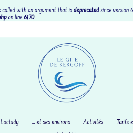
called with an argument that is
deprecated
since version 6
php
on line
6170
Coordonnées : RR69+CGL
 Loctudy
… et ses environs
Activités
Tarifs e