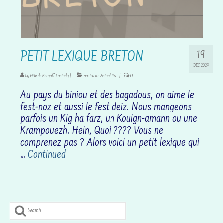
19
PETIT LEXIQUE BRETON
DEC 2024
by
Gîte de Kergoff Loctudy
|
posted in:
Actualités
|
0
Au pays du biniou et des bagadous, on aime le
fest-noz et aussi le fest deiz. Nous mangeons
parfois un Kig ha farz, un Kouign-amann ou une
Krampouezh. Hein, Quoi ???? Vous ne
comprenez pas ? Alors voici un petit lexique qui
…
Continued
Search
for: