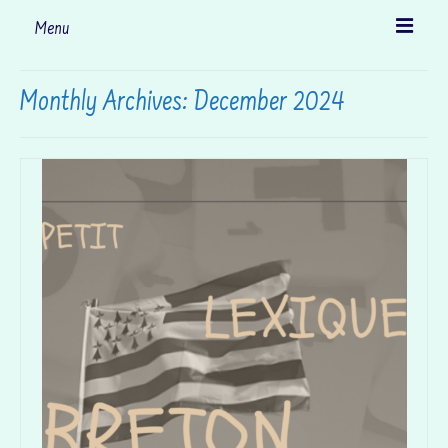
Menu
Accueil
Monthly Archives: December 2024
Le gîte
Découvrir Loctudy
… et ses environs
Activités
Tarifs et disponibilités
Nous contacter
Actualités