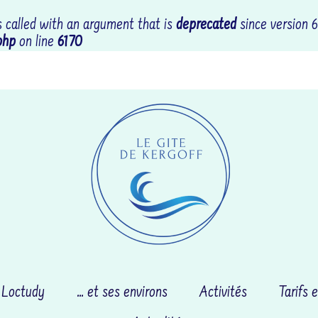
called with an argument that is
deprecated
since version 6
php
on line
6170
Coordonnées : RR69+CGL
 Loctudy
… et ses environs
Activités
Tarifs e