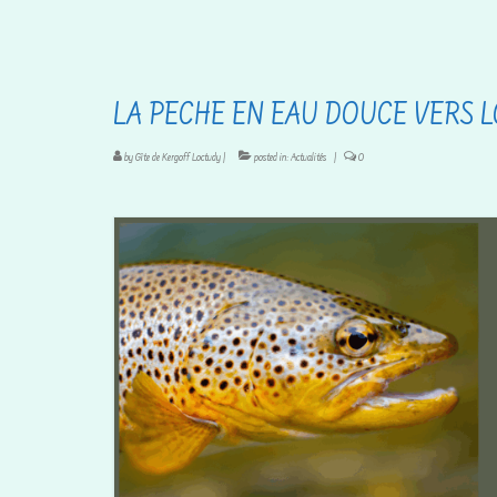
LA PECHE EN EAU DOUCE VERS 
by
Gîte de Kergoff Loctudy
|
posted in:
Actualités
|
0