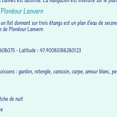
nnes est autorisé. La navigation est interdite sur le plan
à Plonéour Lanvern
un îlot donnant sur trois étangs est un plan d’eau de secon
le de Plonéour Lanvern
5608075 - Latitude : 47.90085188280123
oissons : gardon, rotengle, carassin, carpe, amour blanc, pe
êche de nuit
ée