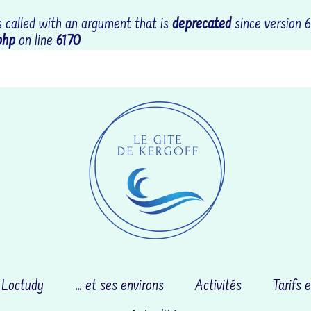
called with an argument that is
deprecated
since version 6
php
on line
6170
Coordonnées : RR69+CGL
 Loctudy
… et ses environs
Activités
Tarifs e