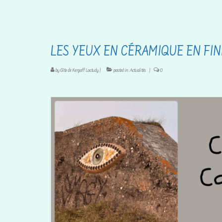
LES YEUX EN CÉRAMIQUE EN FIN
by
Gîte de Kergoff Loctudy
|
posted in:
Actualités
|
0