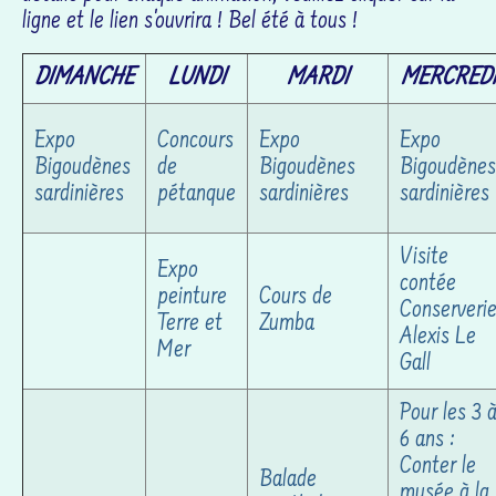
ligne et le lien s'ouvrira ! Bel été à tous !
DIMANCHE
LUNDI
MARDI
MERCRED
Expo
Concours
Expo
Expo
Bigoudènes
de
Bigoudènes
Bigoudènes
sardinières
pétanque
sardinières
sardinières
Visite
Expo
contée
peinture
Cours de
Conserveri
Terre et
Zumba
Alexis Le
Mer
Gall
Pour les 3 
6 ans :
Conter le
Balade
musée à la