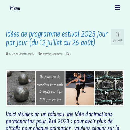
Menu
Accueil
Idées de programme estival 2023 jour
11
Le gîte
par jour (du 12 juillet au 26 août)
JUL 2023
Découvrir Loctudy
by
Gîte de Kergoff Loctudy
|
posted in:
Actualités
|
0
… et ses environs
Activités
Tarifs et disponibilités
Nous contacter
Voici réunies en un tableau une idée d'animations
Actualités
permanentes pour l'été 2023 : pour avoir plus de
détails pour chaque animation, veuillez cliquer sur la