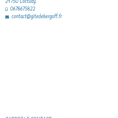
29750 Loctudy
0678675822
contact@gitedekergoff.fr