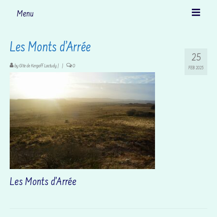
Menu
Accueil
Les Monts d’Arrée
25
Le gîte
by
Gîte de Kergoff Loctudy
|
|
0
FEB 2025
Découvrir Loctudy
… et ses environs
Activités
Tarifs et disponibilités
Nous contacter
Les Monts d’Arrée
Actualités